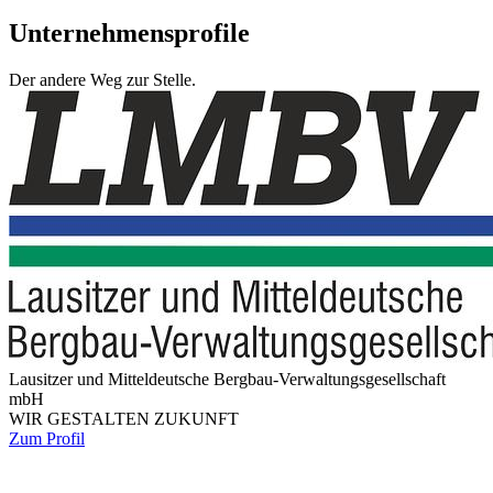
Unternehmensprofile
Der andere Weg zur Stelle.
Lau­sit­zer und Mit­tel­deut­sche Berg­bau-Ver­wal­tungs­ge­sell­schaft
mbH
WIR GESTAL­TEN ZUKUNFT
Zum Profil